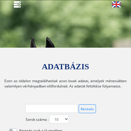
ADATBÁZIS
Ezen az oldalon megtalálhatóak azon lovak adatai, amelyek ménesükben
valamilyen vérhányadban előfordulnak. Az adatok feltöltése folyamatos.
Keresés
Sorok száma
:
Keresés csak a ló nevében