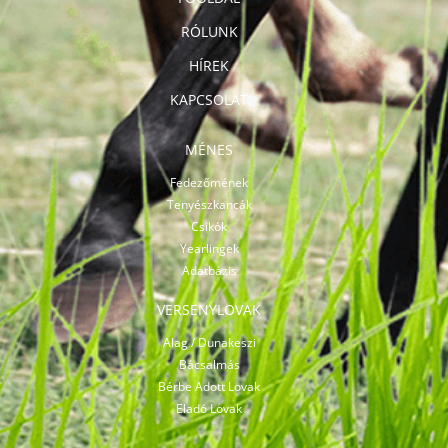
RÓLUNK
HÍREK
KAPCSOLAT
MÉNES
Fedezőmének
Tenyészkancák
Csikók
Yearlingek
Adatbázis
VERSENYLOVAK
Alag / Dunakeszi
Bácsalmás
Bérbe Adott Lovak
Eladó Lovak