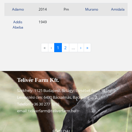
Adamo
2014
Pm
Murano
Amidala
Addis
1949
Abeba
«
‹
1
2
...
›
»
Telivér Farm Kft.
Székhely: 1125 Budapest, Szilágyi Erzsébet fasor 10.
Levelezési cím: 6430 Bácsalmás, Backnang u. 2.
Telefon:
+36 30 277 7010
email:
teliverfarm@teliverfarm.hu
FŐOLDAL