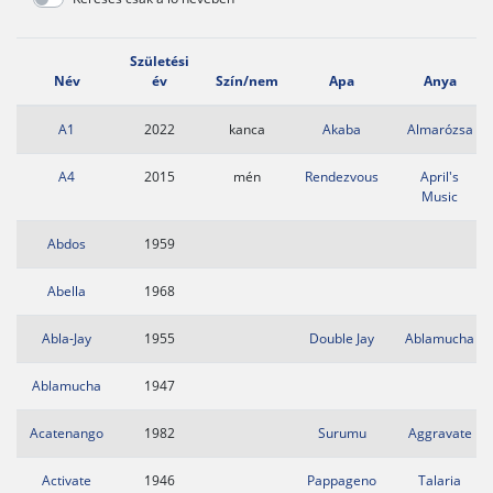
Születési
Név
év
Szín/nem
Apa
Anya
A1
2022
kanca
Akaba
Almarózsa
A4
2015
mén
Rendezvous
April's
Music
Abdos
1959
Abella
1968
Abla-Jay
1955
Double Jay
Ablamucha
Ablamucha
1947
Acatenango
1982
Surumu
Aggravate
Activate
1946
Pappageno
Talaria