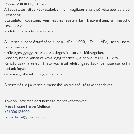
Röptűz 200.0000,- Ft + áfa
A fedeztetési díjat két részletben kell megfizetni: az első részletet az első
ultrahang
vizsgálatot követően, vemhesülés esetén kell kiegyenlíteni, a második
részlet élve
született csikó után esedékes.
A kancák panzióztatásának napi díja 4.000,- Ft + ÁFA, mely nem
tartalmazza a
szükséges gyógyszereket, esetleges állatorvosi költségeket.
Amennyiben a kanca csikóval együtt érkezik, a napi díj 5.000 Ft + Áfa.
Kancát csak a telepi állatorvos által előírt igazolások bemutatása után
tudunk fogadni
(vakcinák, oltások, féreghajtás, stb.)
A bértartási díj a kanca a ménesből való elszállításakor esedékes.
További információért keresse ménesvezetőnket:
Mészárosné Hajba Melinda
+36306126009
teliverfarm@gmail.com