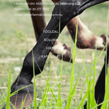
Levelezési cím: 6430 Bácsalmás, Backnang u. 2.
Telefon:
+36 30 277 7010
email:
teliverfarm@teliverfarm.hu
FŐOLDAL
RÓLUNK
HÍREK
KAPCSOLAT
MÉNES
Fedezőmének
Tenyészkancák
Csikók
Yearlingek
Adatbázis
VERSENYLOVAK