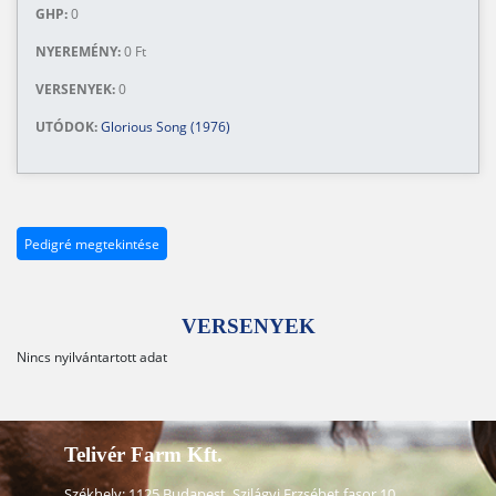
GHP:
0
NYEREMÉNY:
0 Ft
VERSENYEK:
0
UTÓDOK:
Glorious Song (1976)
Pedigré megtekintése
VERSENYEK
Nincs nyilvántartott adat
Telivér Farm Kft.
Székhely: 1125 Budapest, Szilágyi Erzsébet fasor 10.