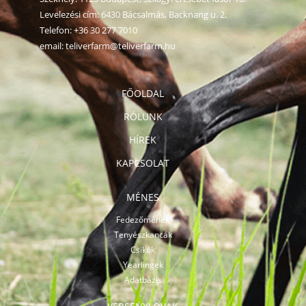
Levelezési cím: 6430 Bácsalmás, Backnang u. 2.
Telefon:
+36 30 277 7010
email:
teliverfarm@teliverfarm.hu
FŐOLDAL
RÓLUNK
HÍREK
KAPCSOLAT
MÉNES
Fedezőmének
Tenyészkancák
Csikók
Yearlingek
Adatbázis