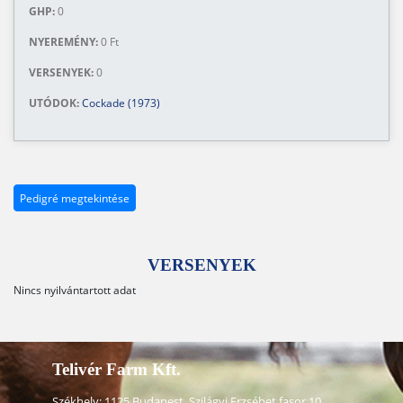
GHP:
0
NYEREMÉNY:
0 Ft
VERSENYEK:
0
UTÓDOK:
Cockade (1973)
Pedigré megtekintése
VERSENYEK
Nincs nyilvántartott adat
Telivér Farm Kft.
Székhely: 1125 Budapest, Szilágyi Erzsébet fasor 10.