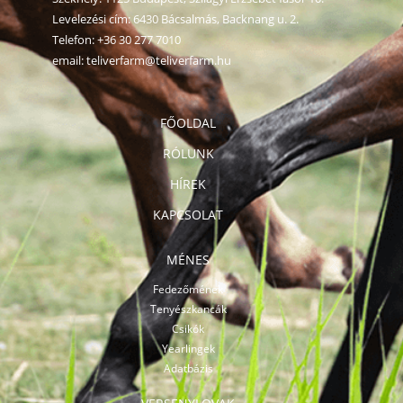
Levelezési cím: 6430 Bácsalmás, Backnang u. 2.
Telefon:
+36 30 277 7010
email:
teliverfarm@teliverfarm.hu
FŐOLDAL
RÓLUNK
HÍREK
KAPCSOLAT
MÉNES
Fedezőmének
Tenyészkancák
Csikók
Yearlingek
Adatbázis