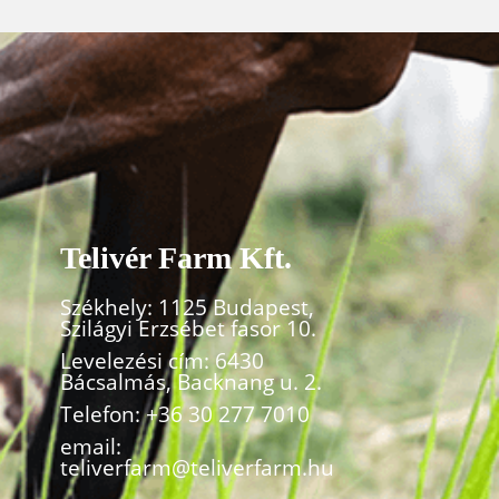
Telivér Farm Kft.
Székhely: 1125 Budapest,
Szilágyi Erzsébet fasor 10.
Levelezési cím: 6430
Bácsalmás, Backnang u. 2.
Telefon:
+36 30 277 7010
email:
teliverfarm@teliverfarm.hu