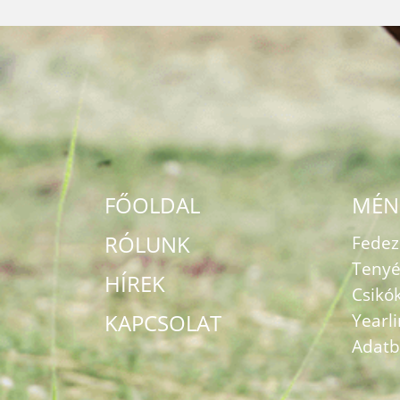
FŐOLDAL
MÉN
RÓLUNK
Fede
Tenyé
HÍREK
Csikó
KAPCSOLAT
Yearl
Adatb