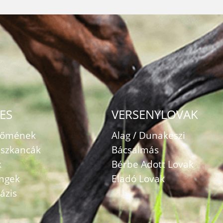
ES
VERSENYLOVAK
zőmének
Alag / Dunakeszi
szkancák
Bácsalmás
k
Bérbe Adott Lovak
ingek
Eladó Lovak
ázis