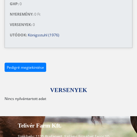
GHP:
0
NYEREMÉNY:
0 Ft
VERSENYEK:
0
UTÓDOK:
Königsstuhl (1976)
Pedigré megtekintése
VERSENYEK
Nincs nyilvántartott adat
Telivér Farm Kft.
Székhely: 1125 Budapest, Szilágyi Erzsébet fasor 10.