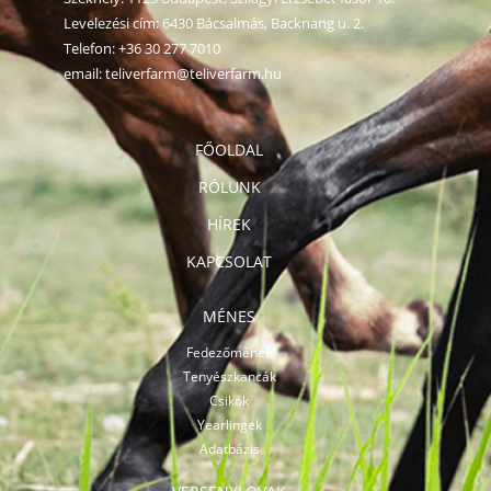
Levelezési cím: 6430 Bácsalmás, Backnang u. 2.
Telefon:
+36 30 277 7010
email:
teliverfarm@teliverfarm.hu
FŐOLDAL
RÓLUNK
HÍREK
KAPCSOLAT
MÉNES
Fedezőmének
Tenyészkancák
Csikók
Yearlingek
Adatbázis