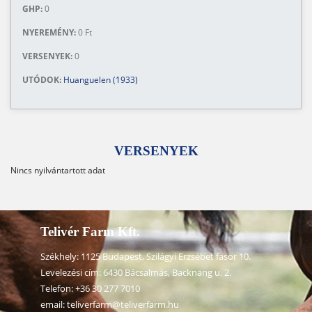
GHP:
0
NYEREMÉNY:
0 Ft
VERSENYEK:
0
UTÓDOK:
Huanguelen (1933)
VERSENYEK
Nincs nyilvántartott adat
Telivér Farm Kft.
Székhely: 1125 Budapest, Szilágyi Erzsébet fasor 10.
Levelezési cím: 6430 Bácsalmás, Backnang u. 2.
Telefon:
+36 30 277 7010
email:
teliverfarm@teliverfarm.hu