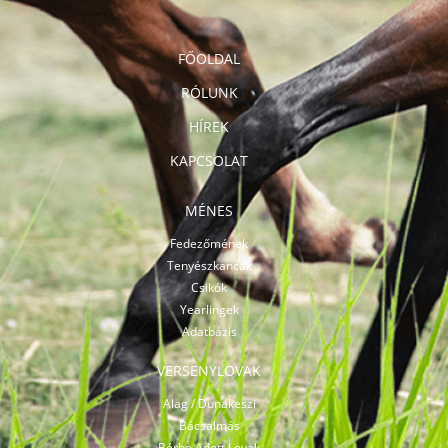
FŐOLDAL
RÓLUNK
HÍREK
KAPCSOLAT
MÉNES
Fedezőmének
Tenyészkancák
Csikók
Yearlingek
Adatbázis
VERSENYLOVAK
Alag / Dunakeszi
Bácsalmás
Bérbe Adott Lovak