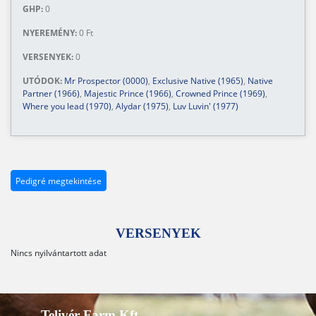
GHP:
0
NYEREMÉNY:
0 Ft
VERSENYEK:
0
UTÓDOK:
Mr Prospector (0000)
,
Exclusive Native (1965)
,
Native
Partner (1966)
,
Majestic Prince (1966)
,
Crowned Prince (1969)
,
Where you lead (1970)
,
Alydar (1975)
,
Luv Luvin' (1977)
Pedigré megtekintése
VERSENYEK
Nincs nyilvántartott adat
Telivér Farm Kft.