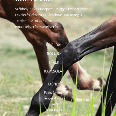
Székhely: 1125 Budapest, Szilágyi Erzsébet fasor 10.
Levelezési cím: 6430 Bácsalmás, Backnang u. 2.
Telefon:
+36 30 277 7010
email:
teliverfarm@teliverfarm.hu
FŐOLDAL
RÓLUNK
HÍREK
KAPCSOLAT
MÉNES
Fedezőmének
Tenyészkancák
Csikók
Yearlingek
Adatbázis