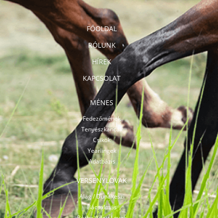
FŐOLDAL
RÓLUNK
HÍREK
KAPCSOLAT
MÉNES
Fedezőmének
Tenyészkancák
Csikók
Yearlingek
Adatbázis
VERSENYLOVAK
Alag / Dunakeszi
Bácsalmás
Bérbe Adott Lovak