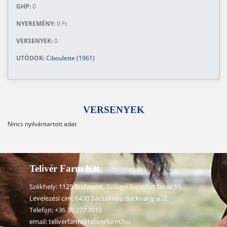
GHP:
0
NYEREMÉNY:
0 Ft
VERSENYEK:
0
UTÓDOK:
Ciboulette (1961)
VERSENYEK
Nincs nyilvántartott adat
Telivér Farm Kft.
Székhely: 1125 Budapest, Szilágyi Erzsébet fasor 10.
Levelezési cím: 6430 Bácsalmás, Backnang u. 2.
Telefon:
+36 30 277 7010
email:
teliverfarm@teliverfarm.hu