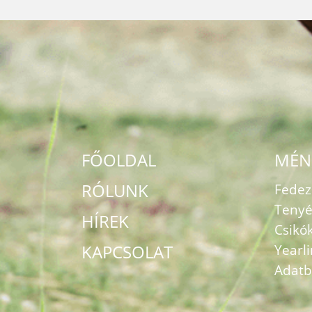
FŐOLDAL
MÉN
RÓLUNK
Fede
Tenyé
HÍREK
Csikó
KAPCSOLAT
Yearl
Adatb