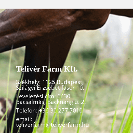
Telivér Farm Kft.
Székhely: 1125 Budapest,
Szilágyi Erzsébet fasor 10.
Levelezési cím: 6430
Bácsalmás, Backnang u. 2.
Telefon:
+36 30 277 7010
email:
teliverfarm@teliverfarm.hu