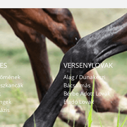
ES
VERSENYLOVAK
zőmének
Alag / Dunakeszi
szkancák
Bácsalmás
k
Bérbe Adott Lovak
ingek
Eladó Lovak
ázis