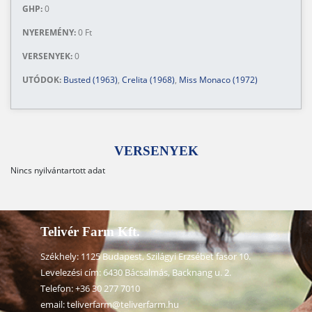
GHP:
0
NYEREMÉNY:
0 Ft
VERSENYEK:
0
UTÓDOK:
Busted (1963)
,
Crelita (1968)
,
Miss Monaco (1972)
VERSENYEK
Nincs nyilvántartott adat
Telivér Farm Kft.
Székhely: 1125 Budapest, Szilágyi Erzsébet fasor 10.
Levelezési cím: 6430 Bácsalmás, Backnang u. 2.
Telefon:
+36 30 277 7010
email:
teliverfarm@teliverfarm.hu