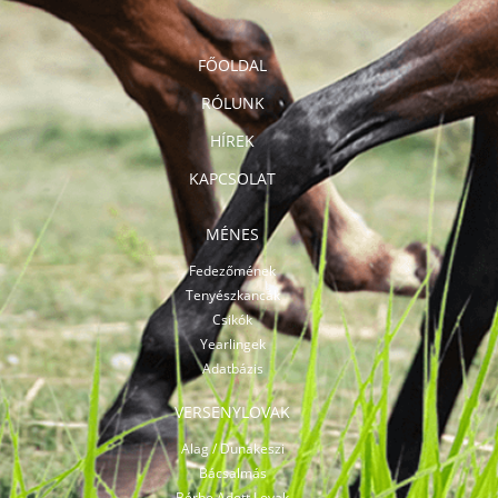
FŐOLDAL
RÓLUNK
HÍREK
KAPCSOLAT
MÉNES
Fedezőmének
Tenyészkancák
Csikók
Yearlingek
Adatbázis
VERSENYLOVAK
Alag / Dunakeszi
Bácsalmás
Bérbe Adott Lovak