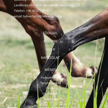
Levelezési cím: 6430 Bácsalmás, Backnang u. 2.
Telefon:
+36 30 277 7010
email:
teliverfarm@teliverfarm.hu
FŐOLDAL
RÓLUNK
HÍREK
KAPCSOLAT
MÉNES
Fedezőmének
Tenyészkancák
Csikók
Yearlingek
Adatbázis