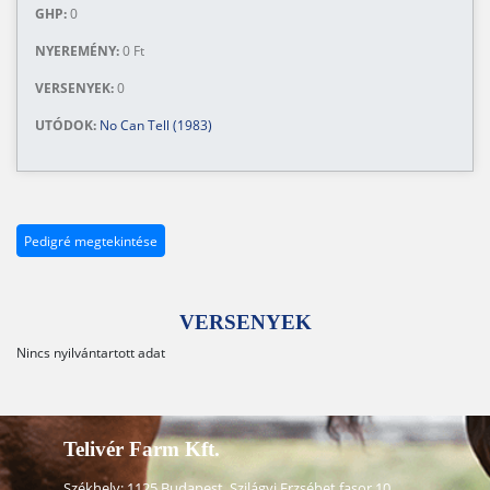
GHP:
0
NYEREMÉNY:
0 Ft
VERSENYEK:
0
UTÓDOK:
No Can Tell (1983)
Pedigré megtekintése
VERSENYEK
Nincs nyilvántartott adat
Telivér Farm Kft.
Székhely: 1125 Budapest, Szilágyi Erzsébet fasor 10.