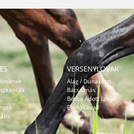
ES
VERSENYLOVAK
zőmének
Alag / Dunakeszi
szkancák
Bácsalmás
k
Bérbe Adott Lovak
ingek
Eladó Lovak
ázis