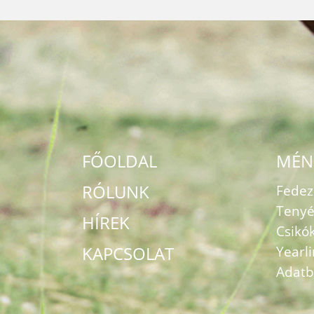
FŐOLDAL
MÉN
RÓLUNK
Fede
Tenyé
HÍREK
Csikó
KAPCSOLAT
Yearl
Adatb