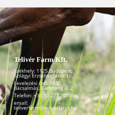
Telivér Farm Kft.
Székhely: 1125 Budapest,
Szilágyi Erzsébet fasor 10.
Levelezési cím: 6430
Bácsalmás, Backnang u. 2.
Telefon:
+36 30 277 7010
email:
teliverfarm@teliverfarm.hu