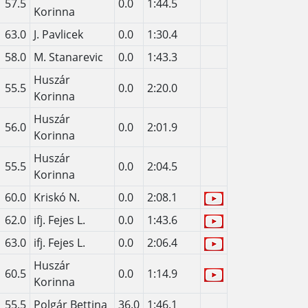
57.5
0.0
1:44.5
Korinna
63.0
J. Pavlicek
0.0
1:30.4
58.0
M. Stanarevic
0.0
1:43.3
Huszár
55.5
0.0
2:20.0
Korinna
Huszár
56.0
0.0
2:01.9
Korinna
Huszár
55.5
0.0
2:04.5
Korinna
60.0
Kriskó N.
0.0
2:08.1
62.0
ifj. Fejes L.
0.0
1:43.6
63.0
ifj. Fejes L.
0.0
2:06.4
Huszár
60.5
0.0
1:14.9
Korinna
55.5
Polgár Bettina
36.0
1:46.1