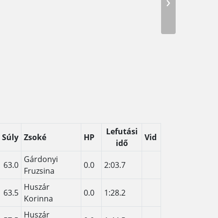
›
Lefutási
Súly
Zsoké
HP
Vid
idő
Gárdonyi
63.0
0.0
2:03.7
Fruzsina
Huszár
63.5
0.0
1:28.2
Korinna
Huszár