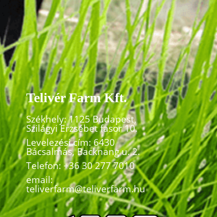
Telivér Farm Kft.
Székhely: 1125 Budapest,
Szilágyi Erzsébet fasor 10.
Levelezési cím: 6430
Bácsalmás, Backnang u. 2.
Telefon:
+36 30 277 7010
email:
teliverfarm@teliverfarm.hu