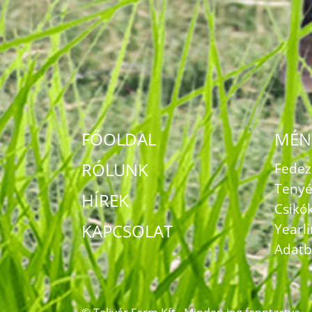
FŐOLDAL
MÉN
RÓLUNK
Fede
Tenyé
HÍREK
Csikó
KAPCSOLAT
Yearl
Adatb