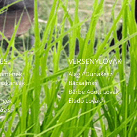
ES
VERSENYLOVAK
zőmének
Alag / Dunakeszi
szkancák
Bácsalmás
k
Bérbe Adott Lovak
ingek
Eladó Lovak
ázis