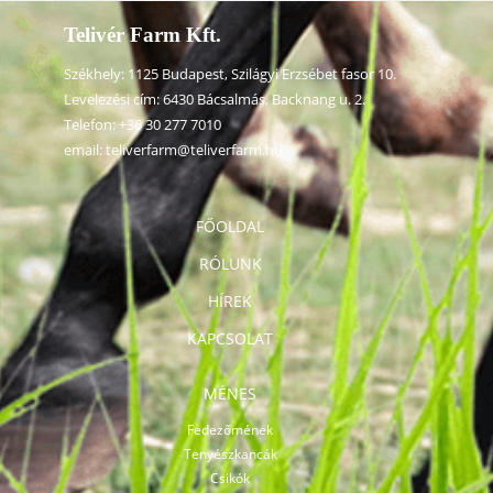
Telivér Farm Kft.
Székhely: 1125 Budapest, Szilágyi Erzsébet fasor 10.
Levelezési cím: 6430 Bácsalmás, Backnang u. 2.
Telefon:
+36 30 277 7010
email:
teliverfarm@teliverfarm.hu
FŐOLDAL
RÓLUNK
HÍREK
KAPCSOLAT
MÉNES
Fedezőmének
Tenyészkancák
Csikók