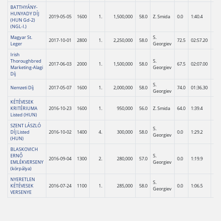
BATTHYÁNY-
HUNYADY DÍJ
2019-05-05
1600
1.
1,500,000
58.0
Z. Smida
0.0
1:40.4
(HUN Gd-2)
(NGL-I.)
Magyar St.
S.
2017-10-01
2800
1.
2,250,000
58.0
72.5
02:57.20
Leger
Georgiev
Irish
Thoroughbred
S.
2017-06-03
2000
1.
1,500,000
58.0
67.5
02:07.00
Marketing-Alagi
Georgiev
Díj
S.
Nemzeti Díj
2017-05-07
1600
1.
2,000,000
58.0
74.0
01:36.30
Georgiev
KÉTÉVESEK
KRITÉRIUMA
2016-10-23
1600
1.
950,000
56.0
Z. Smida
64.0
1:39.4
Listed (HUN)
SZENT LÁSZLÓ
S.
DÍJ Listed
2016-10-02
1400
4.
300,000
58.0
0.0
1:29.2
Georgiev
(HUN)
BLASKOVICH
ERNŐ
S.
2016-09-04
1300
2.
280,000
57.0
0.0
1:19.9
EMLÉKVERSENY
Georgiev
(körpálya)
NYERETLEN
S.
KÉTÉVESEK
2016-07-24
1100
1.
285,000
58.0
0.0
1:06.5
Georgiev
VERSENYE