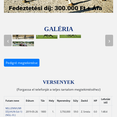
GALÉRIA
‹
›
Pedigré megtekintése
VERSENYEK
(Forgassa el telefonját a teljes tartalom megtekintéséhez)
Lefutási
Futam neve
Dátum
Táv
Hely
Nyeremény
Súly
Zsoké
HP
Vid
idő
MILLENNIUMI
DÍJ (HUN Gd-1)
2019-05-26
1800
1.
3,750,000
59.0
Z. Smida
0.0
1:48.4
(NGL-III.)