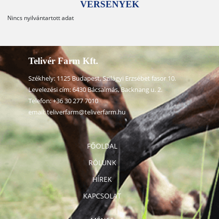
VERSENYEK
Nincs nyilvántartott adat
Telivér Farm Kft.
Székhely: 1125 Budapest, Szilágyi Erzsébet fasor 10.
Levelezési cím: 6430 Bácsalmás, Backnang u. 2.
Telefon:
+36 30 277 7010
email:
teliverfarm@teliverfarm.hu
FŐOLDAL
RÓLUNK
HÍREK
KAPCSOLAT