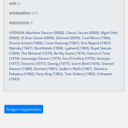
GHP:
0
NYEREMÉNY:
0 Ft
VERSENYEK:
0
UTÓDOK:
Mashhor Dancer (0000)
,
Classic Secret (0000)
,
Night Shift
(0000)
,
El Gran Senor (0000)
,
Glenstal (0000)
,
Cool Moon (1966)
,
Drama School (1966)
,
Come Dancing (1967)
,
Vice Regent (1967)
,
Nijinsky (1967)
,
Northfields (1968)
,
Lyphard (1969)
,
Royal Statute
(1969)
,
The Minstrel (1974)
,
Be My Guest (1974)
,
Dance in Time
(1974)
,
Sovereign Dancer (1975)
,
Feu D'Artifice (1976)
,
Nureyev
(1977)
,
Disconiz (1977)
,
Danzig (1977)
,
Storm Bird (1978)
,
Shareef
Dancer (1980)
,
Secreto (1981)
,
Sadler's Wells (1981)
,
Danseur
Fabuleux (1982)
,
Fairy King (1982)
,
Tate Gallery (1983)
,
Unfuwain
(1993)
Pedigré megtekintése