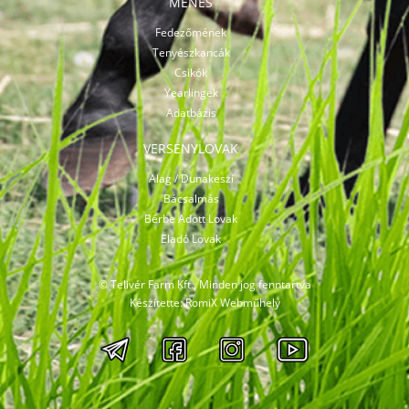
MÉNES
Fedezőmének
Tenyészkancák
Csikók
Yearlingek
Adatbázis
VERSENYLOVAK
Alag / Dunakeszi
Bácsalmás
Bérbe Adott Lovak
Eladó Lovak
© Telivér Farm Kft., Minden jog fenntartva
Készítette:
RomiX Webműhely