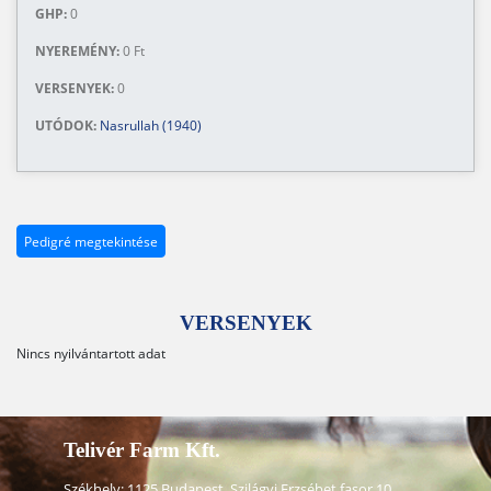
GHP:
0
NYEREMÉNY:
0 Ft
VERSENYEK:
0
UTÓDOK:
Nasrullah (1940)
Pedigré megtekintése
VERSENYEK
Nincs nyilvántartott adat
Telivér Farm Kft.
Székhely: 1125 Budapest, Szilágyi Erzsébet fasor 10.