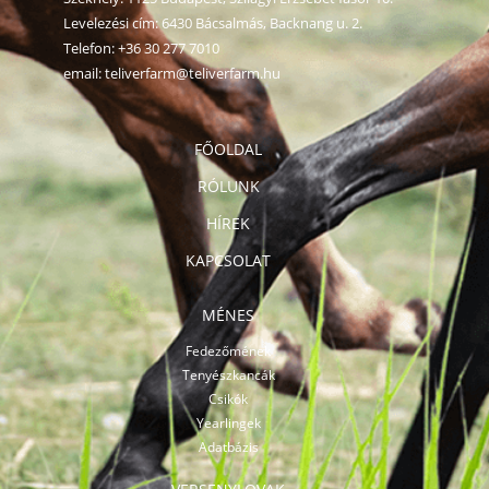
Levelezési cím: 6430 Bácsalmás, Backnang u. 2.
Telefon:
+36 30 277 7010
email:
teliverfarm@teliverfarm.hu
FŐOLDAL
RÓLUNK
HÍREK
KAPCSOLAT
MÉNES
Fedezőmének
Tenyészkancák
Csikók
Yearlingek
Adatbázis