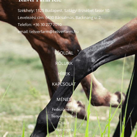
Székhely: 1125 Budapest, Szilágyi Erzsébet fasor 10.
Levelezési cím: 6430 Bácsalmás, Backnang u. 2.
Telefon:
+36 30 277 7010
email:
teliverfarm@teliverfarm.hu
FŐOLDAL
RÓLUNK
HÍREK
KAPCSOLAT
MÉNES
Fedezőmének
Tenyészkancák
Csikók
Yearlingek
Adatbázis