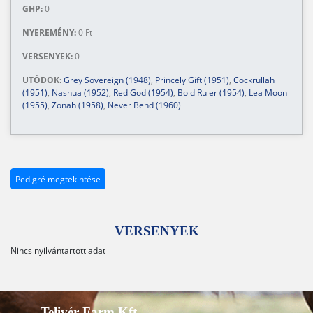
GHP:
0
NYEREMÉNY:
0 Ft
VERSENYEK:
0
UTÓDOK:
Grey Sovereign (1948)
,
Princely Gift (1951)
,
Cockrullah
(1951)
,
Nashua (1952)
,
Red God (1954)
,
Bold Ruler (1954)
,
Lea Moon
(1955)
,
Zonah (1958)
,
Never Bend (1960)
Pedigré megtekintése
VERSENYEK
Nincs nyilvántartott adat
Telivér Farm Kft.