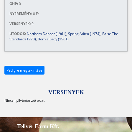
GHP:
0
NYEREMÉNY:
0 Ft
VERSENYEK:
0
UTÓDOK:
Northern Dancer (1961)
,
Spring Adieu (1974)
,
Raise The
Standard (1978)
,
Born a Lady (1981)
Pedigré megtekintése
VERSENYEK
Nincs nyilvántartott adat
Telivér Farm Kft.