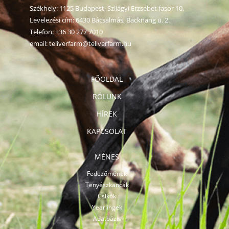
Székhely: 1125 Budapest, Szilágyi Erzsébet fasor 10.
Levelezési cím: 6430 Bácsalmás, Backnang u. 2.
Telefon:
+36 30 277 7010
email:
teliverfarm@teliverfarm.hu
FŐOLDAL
RÓLUNK
HÍREK
KAPCSOLAT
MÉNES
Fedezőmének
Tenyészkancák
Csikók
Yearlingek
Adatbázis