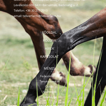
Levelezési cím: 6430 Bácsalmás, Backnang u. 2.
Telefon:
+36 30 277 7010
email:
teliverfarm@teliverfarm.hu
FŐOLDAL
RÓLUNK
HÍREK
KAPCSOLAT
MÉNES
Fedezőmének
Tenyészkancák
Csikók
Yearlingek
Adatbázis