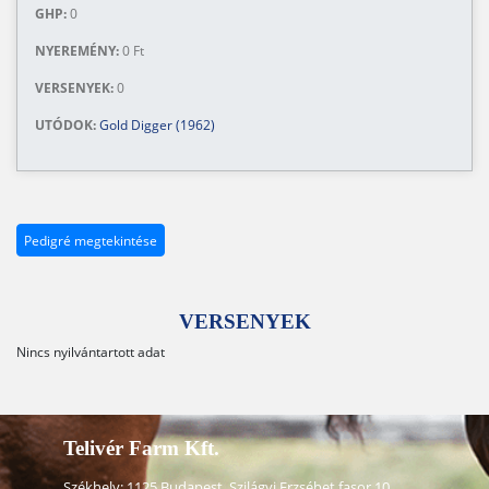
GHP:
0
NYEREMÉNY:
0 Ft
VERSENYEK:
0
UTÓDOK:
Gold Digger (1962)
Pedigré megtekintése
VERSENYEK
Nincs nyilvántartott adat
Telivér Farm Kft.
Székhely: 1125 Budapest, Szilágyi Erzsébet fasor 10.