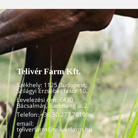
Telivér Farm Kft.
Székhely: 1125 Budapest,
Szilágyi Erzsébet fasor 10.
Levelezési cím: 6430
Bácsalmás, Backnang u. 2.
Telefon:
+36 30 277 7010
email:
teliverfarm@teliverfarm.hu