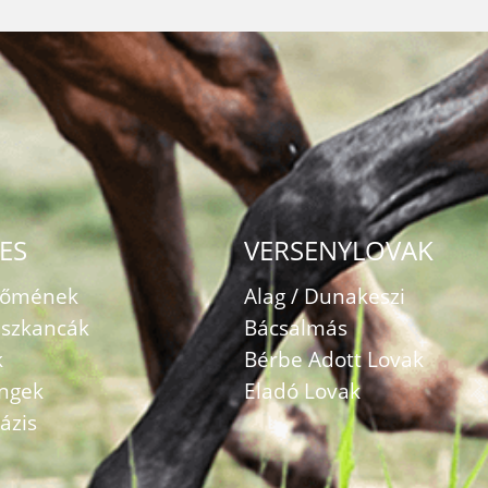
ES
VERSENYLOVAK
zőmének
Alag / Dunakeszi
szkancák
Bácsalmás
k
Bérbe Adott Lovak
ingek
Eladó Lovak
ázis