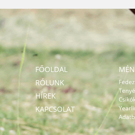
FŐOLDAL
MÉN
RÓLUNK
Fede
Tenyé
HÍREK
Csikó
KAPCSOLAT
Yearl
Adatb