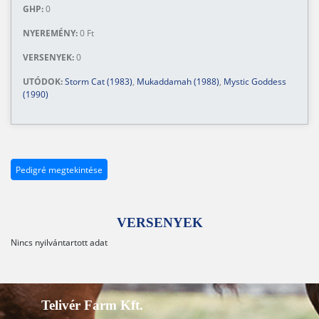
GHP:
0
NYEREMÉNY:
0 Ft
VERSENYEK:
0
UTÓDOK:
Storm Cat (1983)
,
Mukaddamah (1988)
,
Mystic Goddess
(1990)
Pedigré megtekintése
VERSENYEK
Nincs nyilvántartott adat
Telivér Farm Kft.