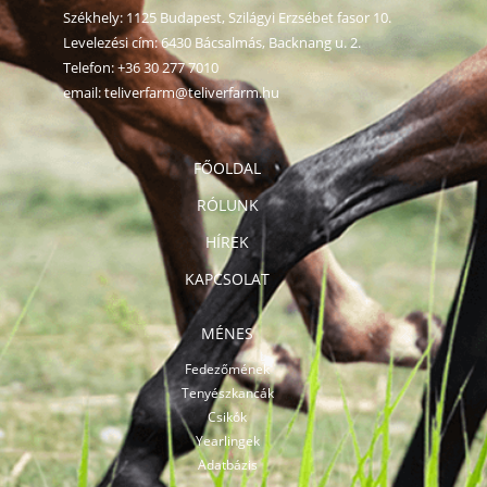
Székhely: 1125 Budapest, Szilágyi Erzsébet fasor 10.
Levelezési cím: 6430 Bácsalmás, Backnang u. 2.
Telefon:
+36 30 277 7010
email:
teliverfarm@teliverfarm.hu
FŐOLDAL
RÓLUNK
HÍREK
KAPCSOLAT
MÉNES
Fedezőmének
Tenyészkancák
Csikók
Yearlingek
Adatbázis