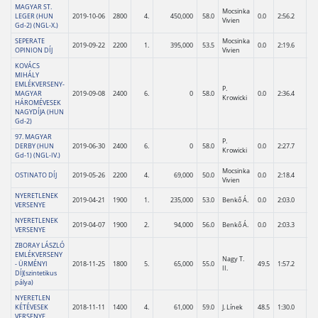
MAGYAR ST.
Mocsinka
LEGER (HUN
2019-10-06
2800
4.
450,000
58.0
0.0
2:56.2
Vivien
Gd-2) (NGL-X.)
SEPERATE
Mocsinka
2019-09-22
2200
1.
395,000
53.5
0.0
2:19.6
OPINION DÍJ
Vivien
KOVÁCS
MIHÁLY
EMLÉKVERSENY-
P.
MAGYAR
2019-09-08
2400
6.
0
58.0
0.0
2:36.4
Krowicki
HÁROMÉVESEK
NAGYDÍJA (HUN
Gd-2)
97. MAGYAR
P.
DERBY (HUN
2019-06-30
2400
6.
0
58.0
0.0
2:27.7
Krowicki
Gd-1) (NGL-IV.)
Mocsinka
OSTINATO DÍJ
2019-05-26
2200
4.
69,000
50.0
0.0
2:18.4
Vivien
NYERETLENEK
2019-04-21
1900
1.
235,000
53.0
Benkő Á.
0.0
2:03.0
VERSENYE
NYERETLENEK
2019-04-07
1900
2.
94,000
56.0
Benkő Á.
0.0
2:03.3
VERSENYE
ZBORAY LÁSZLÓ
EMLÉKVERSENY
Nagy T.
- ÜRMÉNYI
2018-11-25
1800
5.
65,000
55.0
49.5
1:57.2
II.
DÍJ(szintetikus
pálya)
NYERETLEN
KÉTÉVESEK
2018-11-11
1400
4.
61,000
59.0
J. Línek
48.5
1:30.0
VERSENYE