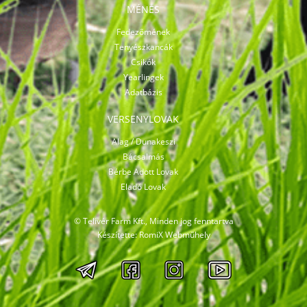
MÉNES
Fedezőmének
Tenyészkancák
Csikók
Yearlingek
Adatbázis
VERSENYLOVAK
Alag / Dunakeszi
Bácsalmás
Bérbe Adott Lovak
Eladó Lovak
© Telivér Farm Kft., Minden jog fenntartva
Készítette:
RomiX Webműhely