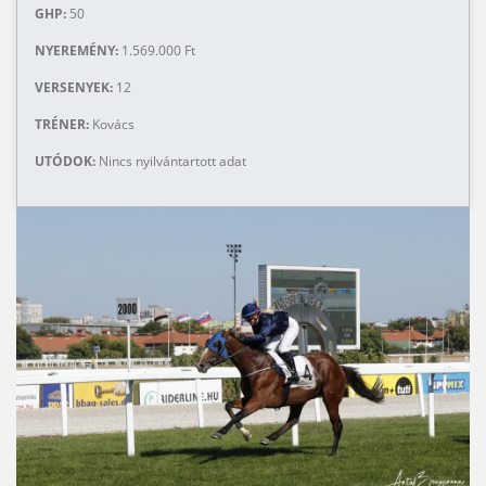
GHP:
50
NYEREMÉNY:
1.569.000 Ft
VERSENYEK:
12
TRÉNER:
Kovács
UTÓDOK:
Nincs nyilvántartott adat