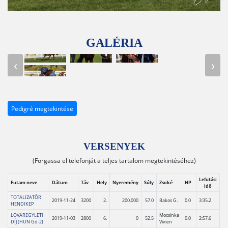
GALÉRIA
‹
›
Pedigré megtekintése
VERSENYEK
(Forgassa el telefonját a teljes tartalom megtekintéséhez)
Lefutási
Futam neve
Dátum
Táv
Hely
Nyeremény
Súly
Zsoké
HP
Vi
idő
TOTALIZATÕR
2019-11-24
3200
2.
200,000
57.0
Bakos G.
0.0
3:35.2
HENDIKEP
LOVAREGYLETI
Mocsinka
2019-11-03
2800
6.
0
52.5
0.0
2:57.6
DÍJ (HUN Gd-2)
Vivien