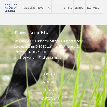
NYERETLEN
KÉTÉVESEK
2018-06-10
1000
6.
0
58.0
Bakos G.
48.5
0:59.0
VERSENYE
Telivér Farm Kft.
Székhely: 1125 Budapest, Szilágyi Erzsébet fasor 10.
Levelezési cím: 6430 Bácsalmás, Backnang u. 2.
Telefon:
+36 30 277 7010
email:
teliverfarm@teliverfarm.hu
FŐOLDAL
RÓLUNK
HÍREK
KAPCSOLAT