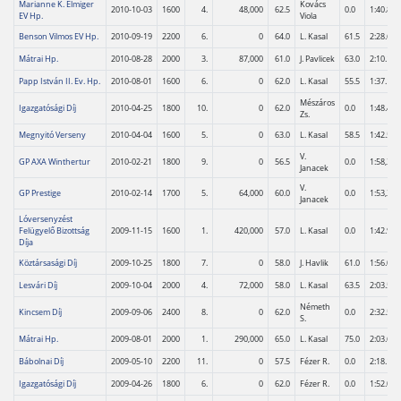
Marianne K. Elmiger
Kovács
2010-10-03
1600
4.
48,000
62.5
0.0
1:40.8
EV Hp.
Viola
Benson Vilmos EV Hp.
2010-09-19
2200
6.
0
64.0
L. Kasal
61.5
2:28.6
Mátrai Hp.
2010-08-28
2000
3.
87,000
61.0
J. Pavlicek
63.0
2:10.1
Papp István II. Ev. Hp.
2010-08-01
1600
6.
0
62.0
L. Kasal
55.5
1:37.1
Mészáros
Igazgatósági Díj
2010-04-25
1800
10.
0
62.0
0.0
1:48.4
Zs.
Megnyitó Verseny
2010-04-04
1600
5.
0
63.0
L. Kasal
58.5
1:42.5
V.
GP AXA Winthertur
2010-02-21
1800
9.
0
56.5
0.0
1:58,3
Janacek
V.
GP Prestige
2010-02-14
1700
5.
64,000
60.0
0.0
1:53,3
Janacek
Lóversenyzést
Felügyelő Bizottság
2009-11-15
1600
1.
420,000
57.0
L. Kasal
0.0
1:42.9
Díja
Köztársasági Díj
2009-10-25
1800
7.
0
58.0
J. Havlik
61.0
1:56.0
Lesvári Díj
2009-10-04
2000
4.
72,000
58.0
L. Kasal
63.5
2:03.5
Németh
Kincsem Díj
2009-09-06
2400
8.
0
62.0
0.0
2:32.5
S.
Mátrai Hp.
2009-08-01
2000
1.
290,000
65.0
L. Kasal
75.0
2:03.6
Bábolnai Díj
2009-05-10
2200
11.
0
57.5
Fézer R.
0.0
2:18.1
Igazgatósági Díj
2009-04-26
1800
6.
0
62.0
Fézer R.
0.0
1:52.0