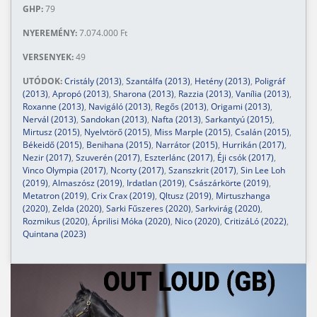
GHP:
79
NYEREMÉNY:
7.074.000 Ft
VERSENYEK:
49
UTÓDOK:
Cristály (2013)
,
Szantálfa (2013)
,
Hetény (2013)
,
Poligráf
(2013)
,
Apropó (2013)
,
Sharona (2013)
,
Razzia (2013)
,
Vanília (2013)
,
Roxanne (2013)
,
Navigáló (2013)
,
Regős (2013)
,
Origami (2013)
,
Nervál (2013)
,
Sandokan (2013)
,
Nafta (2013)
,
Sarkantyú (2015)
,
Mirtusz (2015)
,
Nyelvtörő (2015)
,
Miss Marple (2015)
,
Csalán (2015)
,
Békeidő (2015)
,
Benihana (2015)
,
Narrátor (2015)
,
Hurrikán (2017)
,
Nezir (2017)
,
Szuverén (2017)
,
Eszterlánc (2017)
,
Éji csók (2017)
,
Vinco Olympia (2017)
,
Ncorty (2017)
,
Szanszkrit (2017)
,
Sin Lee Loh
(2019)
,
Almaszósz (2019)
,
Irdatlan (2019)
,
Császárkörte (2019)
,
Metatron (2019)
,
Crix Crax (2019)
,
Qltusz (2019)
,
Mirtuszhanga
(2020)
,
Zelda (2020)
,
Sarki Fűszeres (2020)
,
Sarkvirág (2020)
,
Rozmikus (2020)
,
Áprilisi Móka (2020)
,
Nico (2020)
,
CritizáLó (2022)
,
Quintana (2023)