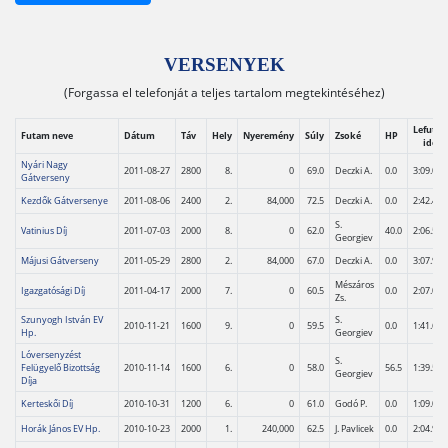
VERSENYEK
(Forgassa el telefonját a teljes tartalom megtekintéséhez)
Lefutási
Futam neve
Dátum
Táv
Hely
Nyeremény
Súly
Zsoké
HP
idő
Nyári Nagy
2011-08-27
2800
8.
0
69.0
Deczki A.
0.0
3:09.0
Gátverseny
Kezdők Gátversenye
2011-08-06
2400
2.
84,000
72.5
Deczki A.
0.0
2:42.4
S.
Vatinius Díj
2011-07-03
2000
8.
0
62.0
40.0
2:06.5
Georgiev
Májusi Gátverseny
2011-05-29
2800
2.
84,000
67.0
Deczki A.
0.0
3:07.9
Mészáros
Igazgatósági Díj
2011-04-17
2000
7.
0
60.5
0.0
2:07.0
Zs.
Szunyogh István EV
S.
2010-11-21
1600
9.
0
59.5
0.0
1:41.6
Hp.
Georgiev
Lóversenyzést
S.
Felügyelő Bizottság
2010-11-14
1600
6.
0
58.0
56.5
1:39.5
Georgiev
Díja
Kerteskői Díj
2010-10-31
1200
6.
0
61.0
Godó P.
0.0
1:09.0
Horák János EV Hp.
2010-10-23
2000
1.
240,000
62.5
J. Pavlicek
0.0
2:04.9