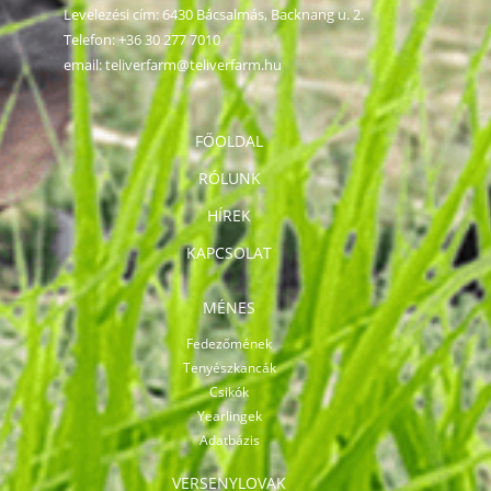
Levelezési cím: 6430 Bácsalmás, Backnang u. 2.
Telefon:
+36 30 277 7010
email:
teliverfarm@teliverfarm.hu
FŐOLDAL
RÓLUNK
HÍREK
KAPCSOLAT
MÉNES
Fedezőmének
Tenyészkancák
Csikók
Yearlingek
Adatbázis
VERSENYLOVAK