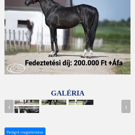
GALÉRIA
‹
›
Pedigré megtekintése