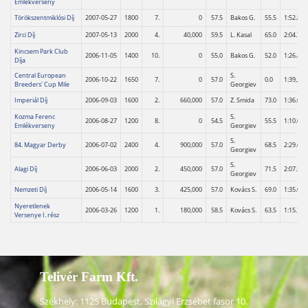
Emlékverseny
Törökszentmiklósi Díj
2007-05-27
1800
7.
0
57.5
Bakos G.
55.5
1:52.8
Zirci Díj
2007-05-13
2000
4.
40,000
59.5
L. Kasal
65.0
2:04.7
Kincsem Park Club
2006-11-05
1400
10.
0
55.0
Bakos G.
52.0
1:26.4
Díja
Central European
S.
2006-10-22
1650
7.
0
57.0
0.0
1:39,2
Breeders' Cup Mile
Georgiev
Imperiál Díj
2006-09-03
1600
2.
660,000
57.0
Z. Smida
73.0
1:36.0
Kozma Ferenc
S.
2006-08-27
1200
8.
0
54.5
55.5
1:10.0
Emlékverseny
Georgiev
S.
84. Magyar Derby
2006-07-02
2400
4.
900,000
57.0
68.5
2:29.6
Georgiev
S.
Alagi Díj
2006-06-03
2000
2.
450,000
57.0
71.5
2:07.5
Georgiev
Nemzeti Díj
2006-05-14
1600
3.
425,000
57.0
Kovács S.
69.0
1:35.0
Nyeretlenek
2006-03-26
1200
1.
180,000
58.5
Kovács S.
63.5
1:15.7
Versenye I. rész
Telivér Farm Kft.
Székhely: 1125 Budapest, Szilágyi Erzsébet fasor 10.