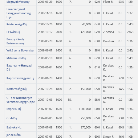
Megnyitó Verseny
2009-03-29
1600
7.
0
62.0
Fézer R.
53.5
1:39.1
Lóversenyzést
Felügyelő Bizottság
2008-11-16
1600
7.
0
63.0
L. Kasal
0.0
1:37.7
Díja
Köztársasági Díj
2008-10-26
1800
5.
40,000
64.0
L. Kasal
0.0
1:49.0
Lesvári Díj
2008-10-12
2000
1.
420,000
62.0
Z. Smida
0.0
2:02.8
Bérczy Károly
2008-09-28
1600
6.
0
63.0
Deczki A.
0.0
1:36.5
Emlékverseny
Velká cena Slovenska
2008-06-01
2400
8.
0
58.0
L. Kasal
0.0
2:40,73
Millenniumi Díj
2008-05-18
1800
6.
0
62.0
L. Kasal
0.0
1:49.1
Batthyány-Hunyadi
Kerekes
2008-05-04
1600
7.
0
61.0
0.0
1:35.0
Díj
K.
Kerekes
Káposztásmegyeri Díj
2008-04-20
1400
6.
0
62.0
72.0
1:22.2
K.
Kerekes
Köztársasági Díj
2007-10-28
1800
2.
150,000
65.0
74.5
1:54.3
K.
GP der Nürnberger
Kerekes
2007-10-03
1600
15.
0
58.0
0.0
1:39,74
Versicherungsgruppe
K.
Imperiál Díj
2007-09-02
1600
1.
1,900,000
60.0
L. Kasal
79.0
1:36.4
Kerekes
Gödi Díj
2007-08-05
1600
1.
250,000
65.0
73.0
1:36.5
K.
Babieka Hp.
2007-07-08
1900
1.
270,000
60.0
L. Kasal
69.5
1:56.3
Janek Géza
2007-07-01
1200
7.
0
60.5
Simon F.
46.0
1:09.7