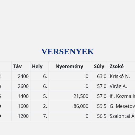
VERSENYEK
Táv
Hely
Nyeremény
Súly
Zsoké
4
2400
6.
0
63.0
Kriskó N.
3
2600
6.
0
57.0
Virág A.
5
1400
5.
21,500
57.0
ifj. Kozma 
0
1600
2.
86,000
59.5
G. Mesetov
9
1200
7.
0
56.5
Szalontai Á