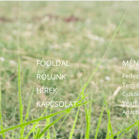
FŐOLDAL
MÉN
RÓLUNK
Fede
Tenyé
HÍREK
Csikó
KAPCSOLAT
Yearl
Adatb