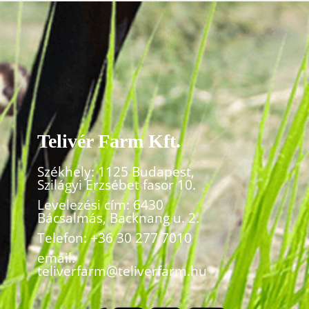
Telivér Farm Kft.
Székhely: 1125 Budapest,
Szilágyi Erzsébet fasor 10.
Levelezési cím: 6430
Bácsalmás, Backnang u. 2.
Telefon:
+36 30 277 7010
email:
teliverfarm@teliverfarm.hu