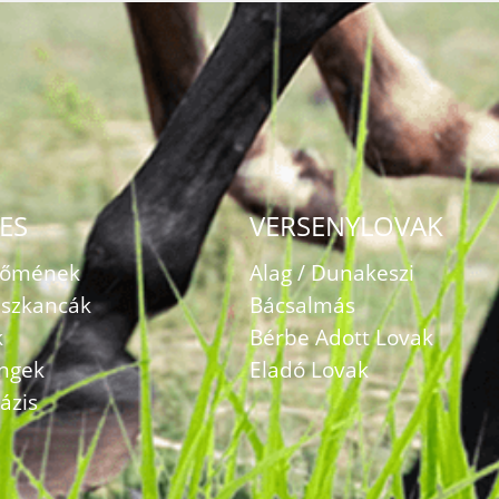
ES
VERSENYLOVAK
zőmének
Alag / Dunakeszi
szkancák
Bácsalmás
k
Bérbe Adott Lovak
ingek
Eladó Lovak
ázis