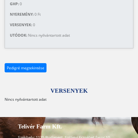
GHP:
0
NYEREMÉNY:
0 Ft
VERSENYEK:
0
UTÓDOK:
Nincs nyilvántartott adat
Pedigré megtekintése
VERSENYEK
Nincs nyilvántartott adat
Telivér Farm Kft.
Székhely: 1125 Budapest, Szilágyi Erzsébet fasor 10.