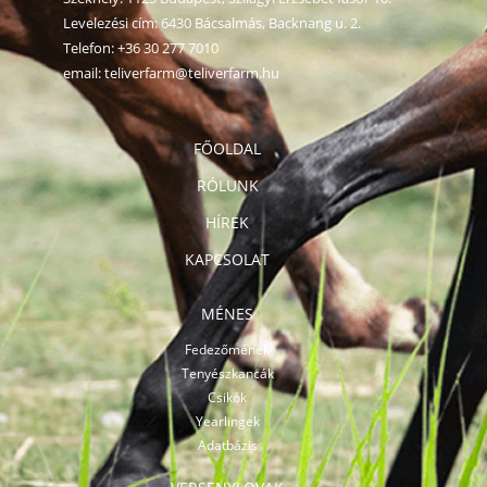
Levelezési cím: 6430 Bácsalmás, Backnang u. 2.
Telefon:
+36 30 277 7010
email:
teliverfarm@teliverfarm.hu
FŐOLDAL
RÓLUNK
HÍREK
KAPCSOLAT
MÉNES
Fedezőmének
Tenyészkancák
Csikók
Yearlingek
Adatbázis