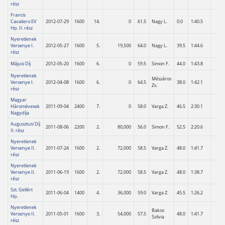
rész
Francis
Cavaliero EV
2012-07-29
1600
14.
0
61.5
Nagy L.
0.0
1:40.5
Hp. II. rész
Nyeretlenek
Versenye I.
2012-05-27
1600
5.
19,500
64.0
Nagy L.
39.5
1:44.6
rész
Májusi Díj
2012-05-20
1600
6.
0
59.5
Simon F.
44.0
1:43.8
Nyeretlenek
Mészáros
Versenye I.
2012-04-08
1600
6.
0
64.5
38.0
1:42.1
Zs.
rész
Magyar
Háromévesek
2011-09-04
2400
7.
0
58.0
Varga Z.
46.5
2:30.1
Nagydíja
Augusztusi Díj
2011-08-06
2200
2.
80,000
56.0
Simon F.
52.5
2:20.6
II. rész
Nyeretlenek
Versenye II.
2011-07-24
1600
2.
72,000
58.5
Varga Z.
48.0
1:41.7
rész
Nyeretlenek
Versenye II.
2011-06-19
1600
2.
72,000
58.5
Varga Z.
48.0
1:38.7
rész
Szt. Gellért
2011-06-04
1400
4.
36,000
59.0
Varga Z.
45.5
1:26.2
Hp.
Nyeretlenek
Bakos
Versenye II.
2011-05-01
1600
3.
54,000
57.5
48.0
1:41.7
Szilvia
rész