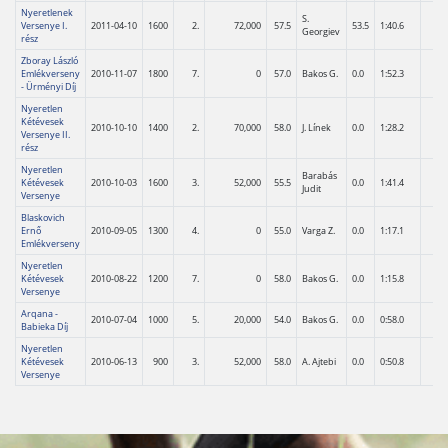
Nyeretlenek
S.
Versenye I.
2011-04-10
1600
2.
72,000
57.5
53.5
1:40.6
Georgiev
rész
Zboray László
Emlékverseny
2010-11-07
1800
7.
0
57.0
Bakos G.
0.0
1:52.3
- Ürményi Díj
Nyeretlen
Kétévesek
2010-10-10
1400
2.
70,000
58.0
J. Línek
0.0
1:28.2
Versenye II.
rész
Nyeretlen
Barabás
Kétévesek
2010-10-03
1600
3.
52,000
55.5
0.0
1:41.4
Judit
Versenye
Blaskovich
Ernő
2010-09-05
1300
4.
0
55.0
Varga Z.
0.0
1:17.1
Emlékverseny
Nyeretlen
Kétévesek
2010-08-22
1200
7.
0
58.0
Bakos G.
0.0
1:15.8
Versenye
Arqana -
2010-07-04
1000
5.
20,000
54.0
Bakos G.
0.0
0:58.0
Babieka Díj
Nyeretlen
Kétévesek
2010-06-13
900
3.
52,000
58.0
A. Ajtebi
0.0
0:50.8
Versenye