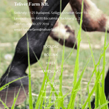
Telivér Farm Kft.
Székhely: 1125 Budapest, Szilágyi Erzsébet fasor 10.
Levelezési cím: 6430 Bácsalmás, Backnang u. 2.
Telefon:
+36 30 277 7010
email:
teliverfarm@teliverfarm.hu
FŐOLDAL
RÓLUNK
HÍREK
KAPCSOLAT
MÉNES
Fedezőmének
Tenyészkancák
Csikók
Yearlingek