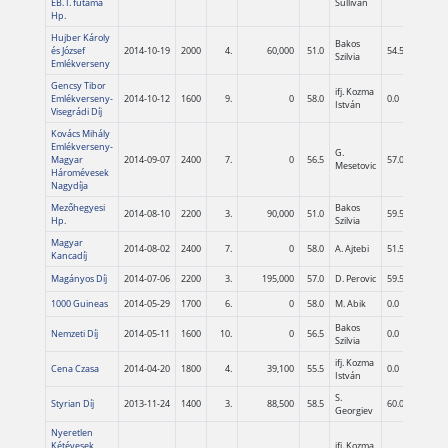
EB. I. futama
Sullivan
Hp.
Hujber Károly
Bakos
és József
2014-10-19
2000
4.
60,000
51.0
54.5
02:06.6
Szilvia
Emlékverseny
Gencsy Tibor
ifj. Kozma
Emlékverseny-
2014-10-12
1600
9.
0
58.0
0.0
01:36.3
István
Visegrádi Díj
Kovács Mihály
Emlékverseny-
G.
Magyar
2014-09-07
2400
7.
0
56.5
57.0
02:29.9
Mesetovic
Háromévesek
Nagydíja
Mezőhegyesi
Bakos
2014-08-10
2200
3.
90,000
51.0
59.5
02:17.1
Hp.
Szilvia
Magyar
2014-08-02
2400
7.
0
58.0
A. Ajtebi
51.5
02:29.7
Kancadíj
Magányos Díj
2014-07-06
2200
3.
195,000
57.0
D. Perovic
59.5
02:20.4
1000 Guineas
2014-05-29
1700
6.
0
58.0
M. Abik
0.0
Bakos
Nemzeti Díj
2014-05-11
1600
10.
0
56.5
0.0
01:39.9
Szilvia
ifj. Kozma
Cena Czasa
2014-04-20
1800
4.
39,100
55.5
0.0
1:58,22
István
S.
Styrian Díj
2013-11-24
1400
3.
88,500
58.5
60.0
01:28.9
Georgiev
Nyeretlen
Kétévesek
ifj. Kozma