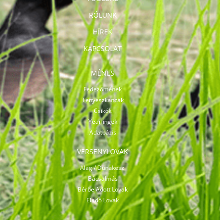
RÓLUNK
HÍREK
KAPCSOLAT
MÉNES
Fedezőmének
Tenyészkancák
Csikók
Yearlingek
Adatbázis
VERSENYLOVAK
Alag / Dunakeszi
Bácsalmás
Bérbe Adott Lovak
Eladó Lovak