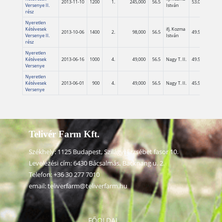
2013-11-10
1200
1.
245,000
56.5
53.0
01:17.8
Versenye II.
István
rész
Nyeretlen
Kétévesek
ifj. Kozma
2013-10-06
1400
2.
98,000
56.5
49.5
01:27.7
Versenye II.
István
rész
Nyeretlen
Kétévesek
2013-06-16
1000
4.
49,000
56.5
Nagy T. II.
49.5
00:59.1
Versenye
Nyeretlen
Kétévesek
2013-06-01
900
4.
49,000
56.5
Nagy T. II.
45.5
00:53.6
Versenye
Telivér Farm Kft.
Székhely: 1125 Budapest, Szilágyi Erzsébet fasor 10.
Levelezési cím: 6430 Bácsalmás, Backnang u. 2.
Telefon:
+36 30 277 7010
email:
teliverfarm@teliverfarm.hu
FŐOLDAL