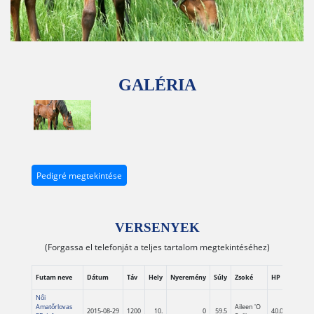
GALÉRIA
‹
›
Pedigré megtekintése
VERSENYEK
(Forgassa el telefonját a teljes tartalom megtekintéséhez)
Lefutás
Futam neve
Dátum
Táv
Hely
Nyeremény
Súly
Zsoké
HP
idő
Női
Amatőrlovas
Aileen 'O
2015-08-29
1200
10.
0
59.5
40.0
01:11.7