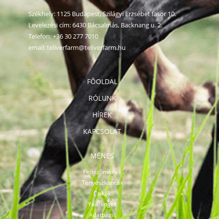
Székhely: 1125 Budapest, Szilágyi Erzsébet fasor 10.
Levelezési cím: 6430 Bácsalmás, Backnang u. 2.
Telefon:
+36 30 277 7010
email:
teliverfarm@teliverfarm.hu
FŐOLDAL
RÓLUNK
HÍREK
KAPCSOLAT
MÉNES
Fedezőmének
Tenyészkancák
Csikók
Yearlingek
Adatbázis