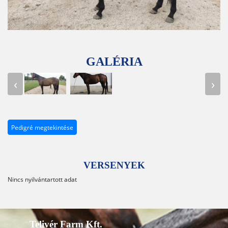
GALÉRIA
‹
›
Pedigré megtekintése
VERSENYEK
Nincs nyilvántartott adat
Telivér Farm Kft.